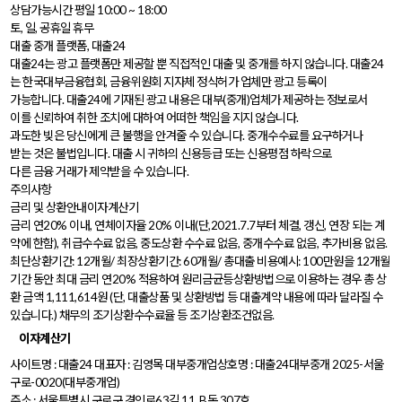
상담가능시간 평일 10:00 ~ 18:00
토, 일, 공휴일 휴무
대출 중개 플랫폼, 대출24
대출24는 광고 플랫폼만 제공할 뿐 직접적인 대출 및 중개를 하지 않습니다. 대출24
는 한국대부금융협회, 금융위원회 지자체 정식허가 업체만 광고 등록이
가능합니다. 대출24에 기재된 광고 내용은 대부(중개)업체가 제공하는 정보로서
이를 신뢰하여 취한 조치에 대하여 어떠한 책임을 지지 않습니다.
과도한 빚은 당신에게 큰 불행을 안겨줄 수 있습니다. 중개수수료를 요구하거나
받는 것은 불법입니다. 대출 시 귀하의 신용등급 또는 신용평점 하락으로
다른 금융 거래가 제약받을 수 있습니다.
주의사항
금리 및 상환안내이자계산기
금리 연20% 이내, 연체이자율 20% 이내(단,2021.7.7부터 체결, 갱신, 연장 되는 계
약에 한함), 취급수수료 없음, 중도상환 수수료 없음, 중개수수료 없음, 추가비용 없음.
최단상환기간: 12개월/ 최장상환기간: 60개월/ 총대출 비용예시: 100만원을 12개월
기간 동안 최대 금리 연20% 적용하여 원리금균등상환방법으로 이용하는 경우 총 상
환 금액 1,111,614원 (단, 대출상품 및 상환방법 등 대출계약 내용에 따라 달라질 수
있습니다.) 채무의 조기상환수수료율 등 조기상환조건없음.
이자계산기
사이트명 : 대출24
대표자 : 김영목
대부중개업상호명 : 대출24대부중개
2025-서울
구로-0020(대부중개업)
주소 : 서울특별시 구로구 경인로63길 11, B동 307호