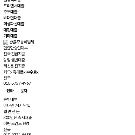
프리랜서
대출
주부
대출
비대면
대출
회생파산
대출
대환
대출
기타
대출
신불자
등록업체
편안한승인대부
전국 긴급자금
당일 월변대출
저신용 전직종
카드x 휴대폰x 수수료x
전국
010-5757-4967
전화
문자
큰빛대부
비대면 24시 당일
월 변 전 문
300만원 즉시대출
어떤 조건도 환영
전국
010-9324-5558