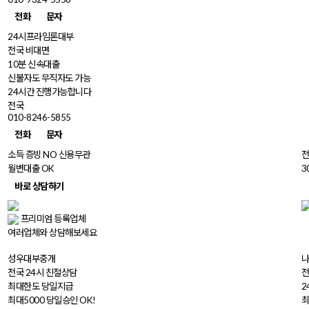
전화
문자
24시프라임론대부
전국 비대면
10분 신속대출
신불자도 무직자도 가능
24시간 진행가능합니다
전국
010-8246-5855
전화
문자
소득 증빙 NO 신용무관
전
월변대출 OK
3
바로 상담하기
프리미엄 등록업체
여러업체와
상담
해보세요
프리미엄
성우대부중개
전국 24시 친절상담
전
최대한도 당일지급
2
최대5000 당일승인 OK!
최