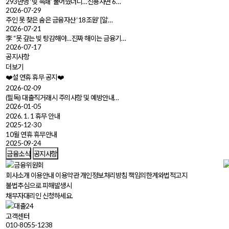
293만명 ‘빚 족쇄’ 풀어줬더니…신용사면 6…
2026-07-29
주인 못 찾은 숨은 금융자산 ‘18조원’ [알…
2026-07-21
李 “못 갚는 빚 탕감해야…진짜 해이는 금융기…
2026-07-17
공지사항
더보기
❤️설 연휴 휴무 공지❤️
2026-02-09
‼️(필독) 대출직거래시 주의사항 및 예방안내…
2026-01-05
2026. 1. 1 휴무 안내
2025-12-30
10월 연휴 휴무안내
2025-09-24
금융소식
공지사항
회사소개
이용안내
이용약관
개인정보처리방침
책임의한계와법적고지
불법추심으로 피해발생시
채무자대리인 신청하세요.
고객센터
010-8055-1238