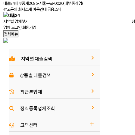
대출24대부중개
2025-서울구로-0020(대부중개업)
광고문의
회사소개
이용안내
금융소식
지역별 업체
찾기
상
업체 로그인
회원가입
전체메뉴
지역별 대출검색
상품별 대출검색
최근본업체
정식등록업체조회
고객센터