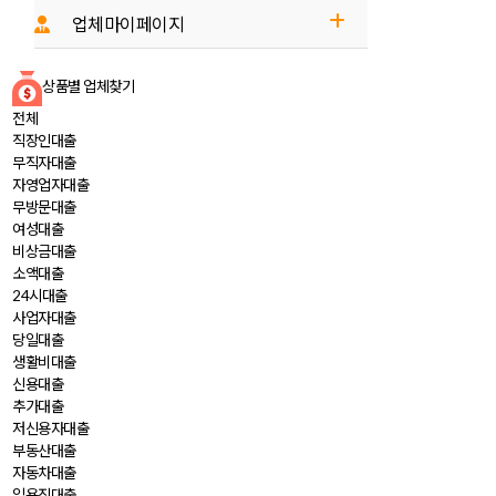
- 회사소개
업체마이페이지
- 이용안내
- 업체 로그인
상품별 업체찾기
- 금융소식
- 업체 회원가입
전체
직장인
대출
- 광고문의
무직자
대출
자영업자
대출
무방문
대출
여성
대출
비상금
대출
소액
대출
24시
대출
사업자
대출
당일
대출
생활비
대출
신용
대출
추가
대출
저신용자
대출
부동산
대출
자동차
대출
일용직
대출