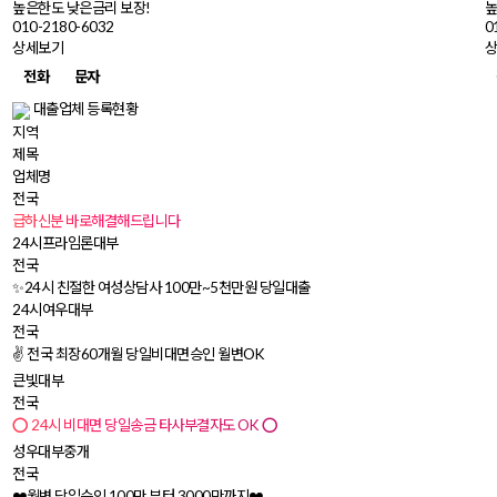
높은한도 낮은금리 보장!
높
010-2180-6032
0
상세보기
전화
문자
대출업체 등록현황
지역
제목
업체명
전국
‼️급하신분 바로해결해드립니다‼️
24시프라임론대부
전국
✨24시 친절한 여성상담사 100만~5천만원 당일대출
24시여우대부
전국
✌️ 전국 최장60개월 당일비대면승인 월변OK
큰빛대부
전국
⭕ 24시 비대면 당일송금 타사부결자도 OK ⭕
성우대부중개
전국
❤️월변 당일승인 100만 부터 3000만까지❤️