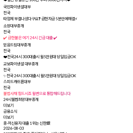
국민파이낸셜대부
전국
타업체 부결나셨다구요❓ 급한자금 5분안에해결⚡
소망대부중개
전국
✔️ 급한불은 여기 24시 긴급 대출 ✔️
믿음드림대부중개
전국
❤️전국24시 300대출시 월5만원대 당일입금OK
교보파이낸셜 대부중개
전국
✨전국 24시 300대출시 월5만원대 당일입금OK
스피드캐쉬론대부
전국
불법사채 힘드시죠 월변으로 통합해드립니다
24시웰컴희망대부중개
더보기
금융소식
더보기
중·저신용자 대출 1위는 신한銀
2026-08-03